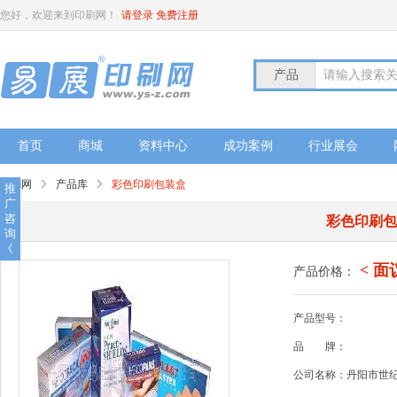
您好，欢迎来到印刷网！
请登录
免费注册
产品
请输入搜索
首页
商城
资料中心
成功案例
行业展会
印刷网
产品库
彩色印刷包装盒
推
广
咨
彩色印刷
询
《
< 面
产品价格：
产品型号：
品
牌：
公司名称：丹阳市世