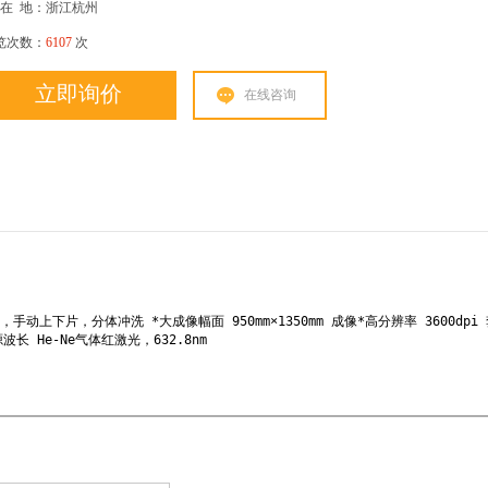
在
地：浙江杭州
览次数：
6107
次
立即询价
在线咨询
上下片，分体冲洗 *大成像幅面 950mm×1350mm 成像*高分辨率 3600dpi
源波长 He-Ne气体红激光，632.8nm