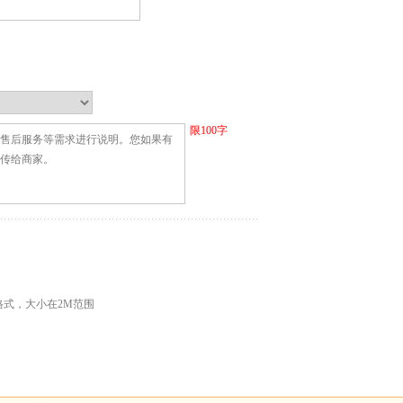
限
100
字
G格式，大小在2M范围