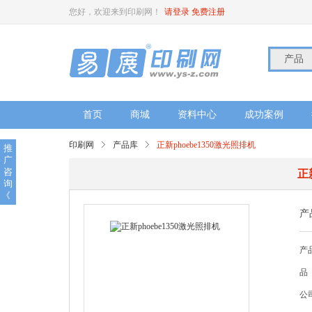
您好，欢迎来到印刷网！
请登录
免费注册
产品
首页
商城
资料中心
成功案例
印刷网
产品库
正新phoebe1350激光照排机
推
广
咨
正
询
《
产
产
品
公