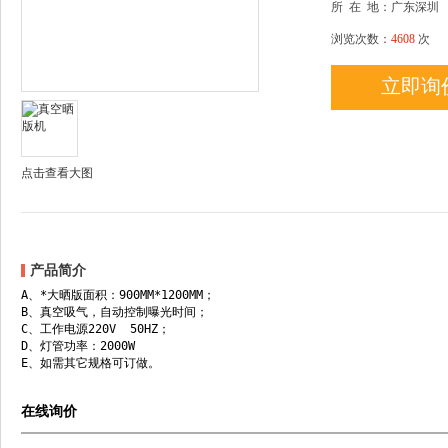
所
在
地：广东深圳
浏览次数：
4608
次
立即询
点击查看大图
产品简介
A、*大晒版面积：900MM*1200MM；
B、真空吸气，自动控制曝光时间；
C、工作电源220V 50HZ；
D、灯管功率：2000W
E、如需其它规格可订做。
在线询价