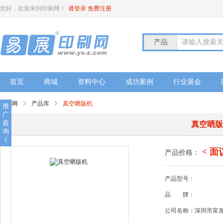
您好，欢迎来到印刷网！
请登录
免费注册
产品
请输入搜索
首页
商城
资料中心
成功案例
行业展会
印刷网
产品库
真空晒版机
推
广
咨
真空晒
询
《
< 面
产品价格：
产品型号：
品
牌：
公司名称：深圳市富