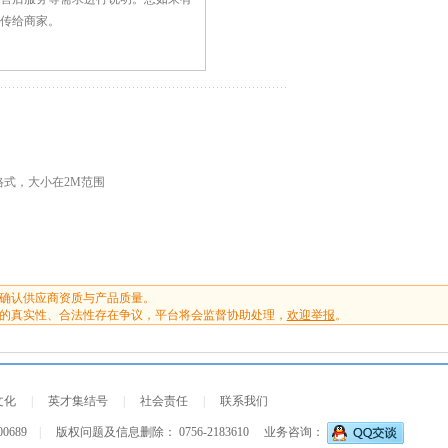
G格式，大小在2M范围
确认供应商资质与产品质量。
的真实性、合法性存在争议，平台将会监督协助处理，
欢迎举报
。
文化
|
英才集结号
|
社会责任
|
联系我们
00689
|
版权问题及信息删除： 0756-2183610
业务咨询：