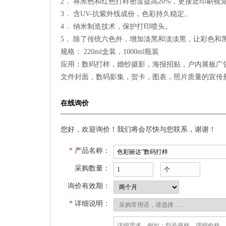
2． 将黑色和红色打样密度提高20%，更接近印刷视
3． 含UV-抗紫外线成份，色彩持久稳定。
4． 纳米制造技术，保护打印喷头。
5． 除了传统六色外，增加淡黑和淡淡黑，让彩色和
规格： 220ml盒装，1000ml瓶装
应用：数码打样，婚纱摄影，海报招贴，户内展板广
文件封面，数码影集，贺卡，图表，照片质量的宣传
在线询价
您好，欢迎询价！我们将会尽快与您联系，谢谢！
*
产品名称：
采购数量：
询价有效期：
*
详细说明：