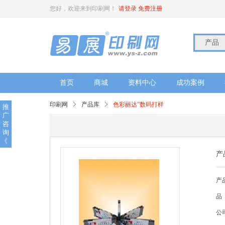
您好，欢迎来到印刷网！
请登录
免费注册
产品
首页
商城
资料中心
成功案例
印刷网
产品库
色彩丽达”数码打样
推
广
咨
询
《
产
产
品
公