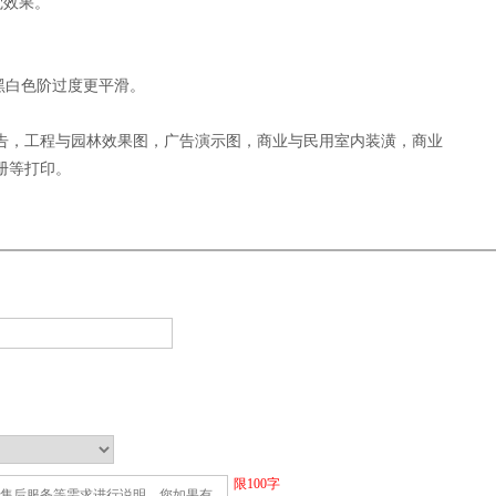
觉效果。
黑白色阶过度更平滑。
告，工程与园林效果图，广告演示图，商业与民用室内装潢，商业
册等打印。
限
100
字