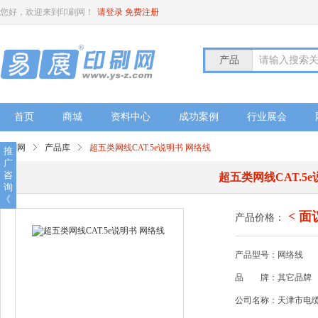
您好，欢迎来到印刷网！
请登录
免费注册
产品
请输入搜索
首页
商城
资料中心
成功案例
行业展会
印刷网
产品库
超五类网线CAT.5e说明书 网络线
推
广
咨
超五类网线CAT.5
询
《
< 面
产品价格：
产品型号：网络线
品
牌：其它品牌
公司名称：天津市电缆