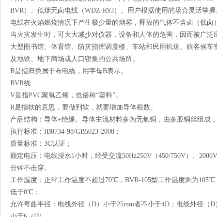
BVR）、低烟无卤电线（WDZ-RYJ）。用户根据使用的场合灵活掌
电线在火焰燃烧情况下产生极少量的烟雾，释放的气体不含卤（低卤
当火灾发生时，可大大减少对仪器，设备和人体的危害，因而被广泛
大型图书馆、体育馆、防灾指挥调度楼、车站和民用机场、旅客候车
及地铁、地下商场或人口密集的公共场所。
B是指归类属于布电线，用字母B表示。
BVR线
V是指PVC聚氯乙烯，也俗称“塑料”。
R是指软的意思，要做到软，就要增加导体根数。
产品结构：导体+绝缘。导体主流材料多为无氧铜，由多股铜丝组成，
执行标准：JB8734-98/GB5023-2008；
质量标准：3C认证；
额定电压：电线浸水1小时，经受交流50Hz250V（450/750V）、2000V
分钟不击穿。
工作温度：正常工作温度不超过70℃，BVR-105型工作温度则为10
低于0℃；
允许弯曲半径：电线外径（D）小于25mm者不小于4D；电线外径（D
小于6（D）。