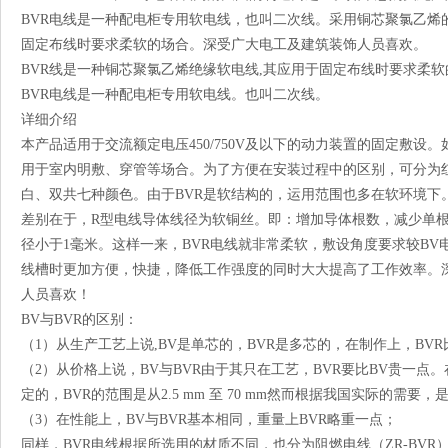
BVR电线是一种配电柜专用软电线，也叫二次线。采用铜芯聚氯乙烯
固定布线时要求柔软的场合。深受广大电工及建筑装饰人员喜欢。
BVR线是一种铜芯聚氯乙烯绝缘软电线,其应用于固定布线时要求柔软
BVR电线是一种配电柜专用软电线。也叫二次线。
详细介绍
本产品适用于交流额定电压450/750V及以下的动力装置的固定敷设
用于室内明敷、穿管等场合。为了方便在安装过程中的区别，可分为
白、双共七种颜色。由于BVR是软结构的，运用范围也多在软环境下。
差别在于，R型电线导体线径为软铜丝。即：增加导体根数，减少单
径小于1毫米。这样一来，BVR电线就非常柔软，敷设角度要求较BV
线槽时更加方便，快捷，降低工作强度的同时大大提高了工作效率。
人员喜欢！
BV与BVR的区别：
（1）从生产工艺上说,BV是单芯的，BVR是多芯的，在制作上，BVR
（2）从价格上说，BV与BVR由于其只在工艺，BVR要比BV贵一点
定的，BVR的范围是从2.5 mm 至 70 mm然而根据我国实际的需要，
（3）在性能上，BV与BVR基本相同，重量上BVR略重一点；
同样，BVR电线根据所选用的材质不同，也分为阻燃电线（ZR-BVR）