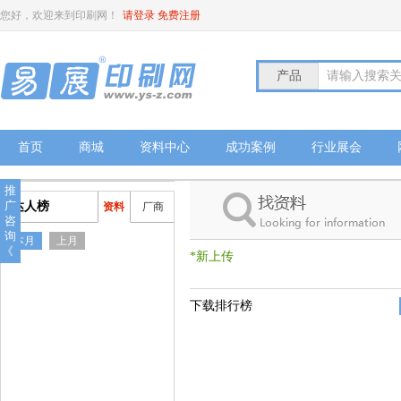
您好，欢迎来到印刷网！
请登录
免费注册
产品
请输入搜索
首页
商城
资料中心
成功案例
行业展会
推
广
达人榜
资料
厂商
咨
询
本月
上月
《
*新上传
下载排行榜