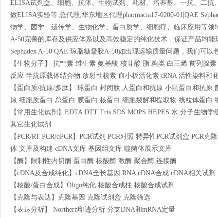
ELISA试剂盒、细胞、抗体、生物试剂、耗材、培养基、一抗、二
做ELISA实验等.总代理,华东地区代理pharmacia17-0200-01|QAE S
物学、菌学、遗传学、生物化学、蛋白质学、细胞疗、临床应用等领域。pharmacia1
A-50完善的库存及供应体系以及高效稳定的纯化技术，保证产品均能现货供应和产
Sephadex A-50 QAE 琼脂糖凝胶A-50如出现运输质量问题，我们可
【生物分子】 抗**素 维生素 氨基酸 核苷酸 脂 糖类 白三烯 前列腺
反应 半抗原载体结合物 放射性核素 血小板活化素 tRNA 活性染料和
【蛋白质/抗原/多肽】 球蛋白 封闭肽 人蛋白和抗原 小鼠蛋白和抗原
原 细胞质蛋白 总蛋白 膜蛋白 核蛋白 细胞裂解和提取物 线粒体蛋白
【常用生化试剂】EDTA DTT Tris SDS MOPS HEPES 水 分
其它生化试剂
【PCR/RT-PCR/qPCR】PCR试剂 PCR对照 特异性PCR试剂盒 PC
体 文库及构建 cDNA文库 基因组文库 噬菌体展示文库
【酶】限制性内切酶 蛋白酶 核酸酶 激酶 聚合酶 连接酶
【cDNA及合成纯化】cDNA全长基因 RNA cDNA合成 cDNA相关试剂
【核酸/蛋白合成】Oligo纯化 核酸合成柱 核酸合成试剂
【克隆与表达】克隆基因 克隆试剂盒 克隆筛选
【表达分析】 Northern印迹分析 分支DNA和mRNA定量