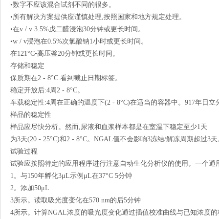
•数字不应该混合试剂不同的很多。
•所有解决方案提供应谨慎处理,按照国家和地方规定处理。
•在v / v 3.5%戊二醛浸泡30分钟或更长时间。
•w / v浸泡在0.5%次氯酸钠1小时或更长时间。
在121°C•高压釜20分钟或更长时间。
存储和稳定
保质期在2 - 8°C:看到截止日期标签。
稳定开放后:4周2 - 8°C。
车载稳定性:4周在正确的温度下(2 - 8°C)在适当的容器中。917年
样品的稳定性
样品应尽快分析。然而,尿液和血浆样本都是在室温下稳定至少1天
为3天(20 - 25°C)和2 - 8°C。NGAL值不会影响3冻结/解冻周期超过3
试验过程
试验应按照特定的应用程序进行注意自动生化分析仪的使用。一个通
1。与150年孵化3μL示例μL在37°C 5分钟
2。添加50μL
3所示。读取吸光度变化在570 nm的后5分钟
4所示。计算NGAL浓度的吸光度变化通过插值校准曲线与已知浓度