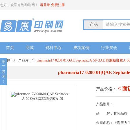
您好，欢迎来到印刷网！
请登录
免费注册
产品
请输入搜索
首页
商城
资料中心
成功案例
行业展会
印刷网
产品库
pharmacia17-0200-01|QAE Sephadex A-50 QAE 琼脂糖凝胶A-5
推
广
咨
pharmacia17-0200-01|QAE Seph
询
《
< 面
产品价格：
产品型号：
品
牌：其它品牌
公司名称：上海拜力