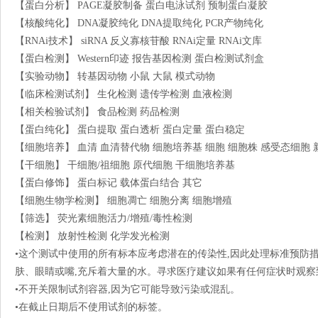
【蛋白分析】 PAGE凝胶制备 蛋白电泳试剂 预制蛋白凝胶
【核酸纯化】 DNA凝胶纯化 DNA提取纯化 PCR产物纯化
【RNAi技术】 siRNA 反义寡核苷酸 RNAi定量 RNAi文库
【蛋白检测】 Western印迹 报告基因检测 蛋白检测试剂盒
【实验动物】 转基因动物 小鼠 大鼠 模式动物
【临床检测试剂】 生化检测 遗传学检测 血液检测
【相关检验试剂】 食品检测 药品检测
【蛋白纯化】 蛋白提取 蛋白透析 蛋白定量 蛋白稳定
【细胞培养】 血清 血清替代物 细胞培养基 细胞 细胞株 感受态细胞
【干细胞】 干细胞/祖细胞 原代细胞 干细胞培养基
【蛋白修饰】 蛋白标记 载体蛋白结合 其它
【细胞生物学检测】 细胞凋亡 细胞分离 细胞增殖
【筛选】 荧光素细胞活力/增殖/毒性检测
【检测】 放射性检测 化学发光检测
•这个测试中使用的所有标本应考虑潜在的传染性,因此处理标准预防
肤、眼睛或嘴,充斥着大量的水。寻求医疗建议如果有任何症状时观察
•不开关限制试剂容器,因为它可能导致污染或混乱。
•在截止日期后不使用试剂的标签。