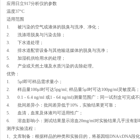
应用日立917分析仪的参数
温度37°C
适用范围
1. 被污染的空气或液体的脱臭与洗净、净化；
2. 洗涤塔脱臭与污染去除；
3. 下水道处理；
4. 排水道配管设备与其他输送媒体的脱臭与洗净；
5. 加湿机供给用水的处理；
6. 产业或天然土壤及水质污染的去除处理。
优势：
1. 5μl即可样品需求量小；
2. 样品量100μl时可达5pg/ml; 样品量5μl时可达100pg/ml灵敏度高；
3. 0.1 - 6.4 ng/ml 或1 - 64 ng/ml)测量范围广：同一试剂
4. 批间差异小：批间差异低于10%，实验结果更可靠；
5. 血清，血浆及体液均可适用性广；
6. 溶血影响小：测试结果显示溶血20mg/ml对实验结果几
测序实验流程：
1、文库制备：根据样品的种类和实验目的，将基因组DNA/cDNA段化