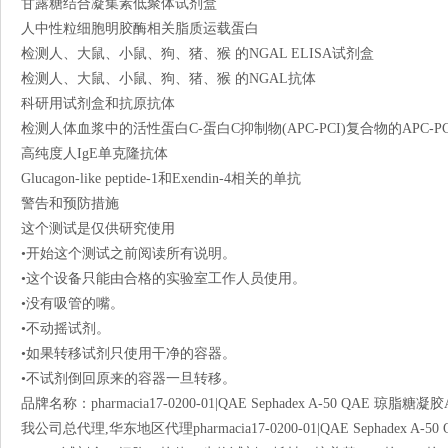
甘露糖结合凝集素低聚体试剂盒
人中性粒细胞明胶酶相关脂质运载蛋白
检测人、大鼠、小鼠、狗、猪、猴 的NGAL ELISA试剂盒
检测人、大鼠、小鼠、狗、猪、猴 的NGAL抗体
科研用试剂盒和抗原抗体
检测人体血浆中的活性蛋白C-蛋白C抑制物(APC-PCI)复合物的APC-PCI E
高纯度人IgE单克隆抗体
Glucagon-like peptide-1和Exendin-4相关的单抗
警告和预防措施
这个测试是仅供研究使用
•开始这个测试之前阅读所有说明。
•这个设备只能由合格的实验室工作人员使用。
•没有吸管的嘴。
•不动摇试剂。
•如果转移试剂只使用干净的容器。
•不试剂倒回原来的容器一旦转移。
品牌名称：pharmacia17-0200-01|QAE Sephadex A-50 QAE 琼脂糖凝胶
我公司总代理,华东地区代理pharmacia17-0200-01|QAE Sephad