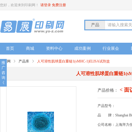
您好，欢迎来到印刷网！
请登录
免费注册
产品
请输入搜索
首页
商城
资料中心
成功案例
行业展会
印刷网
产品库
人可溶性肌球蛋白重链1(sMHC-1)ELISA试剂盒
推
广
咨
人可溶性肌球蛋白重链1(sMH
询
《
< 面
产品价格：
产品型号：
品
牌：Shanghai Bio
公司名称：上海拜力