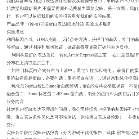
我们具备丰富的蛋白表达设计经验及实验操作技巧，承诺客户不成功
始数据和原始图片,不需要再额外花费精力重复实验。另一方面，我
粒，客户可以依据我们的实验报告重复我们的实验结果。
产品品牌：(原核)可溶蛋白表达|细胞转染|实验技术服务
实验描述
利用基因合成、cDNA克隆、反转录等方法，获得目的基因，将目的基因亚
签蛋白，通过测序和酶切验证，确证获得亚克隆正确的表达质粒。
利用构建好的表达质粒，转化Arctic Express宿主菌， 在11度低
分布在上清或是沉淀中。
如果目标蛋白产物分布与上清中，通过Ni柱亲和纯化， 获得目的
重溶获得目标蛋白，必要的话，重溶蛋白在进一步通过亲和纯化提高
纯化后的蛋白经过Sumo蛋白酶酶切，蛋白N端将会彻底裸露，不留
融合蛋白、Sumo标签蛋白和Sumo蛋白酶，剩余的蛋白即为酶切后目
服务内容
针对客户蛋白表达不理想的问题，我公司根据客户提供的基因序列对
隆、蛋白表达条件优化及可溶性测试、原核蛋白表达及检测），并提
交付
实验各阶段的实验评估报告（分为密码子优化报告、载体-宿主优化