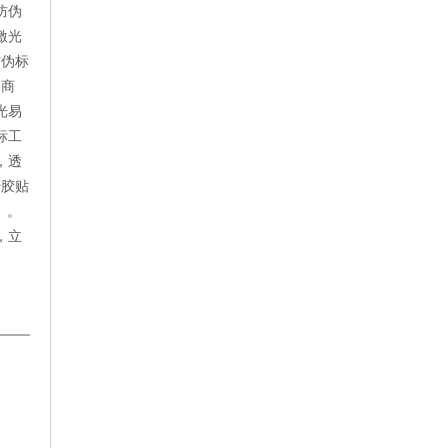
防伪
激光
防伪标
伪商
光易
标工
，透
干胶贴
。。
，立