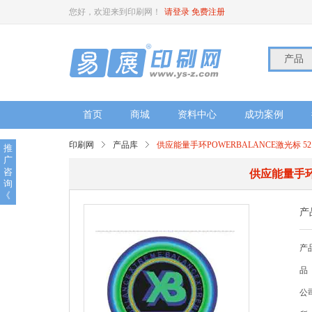
您好，欢迎来到印刷网！
请登录
免费注册
产品
首页
商城
资料中心
成功案例
印刷网
产品库
供应能量手环POWERBALANCE激光标 521
推
广
咨
供应能量手环P
询
《
产
产品
品
公