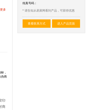
传真号码：
更多
* 请告知从易展网看到产品，可获得优惠
查看联系方式
进入产品页面
询标，
防伪商
胶印
射商