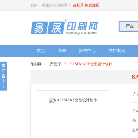
您好，欢迎来到印刷网！
请登录
免费注册
产品
首页
商城
资料中心
成功案例
印刷网
产品库
KASEMAKE盒型设计软件
推
广
咨
K
询
《
产
产
品
公