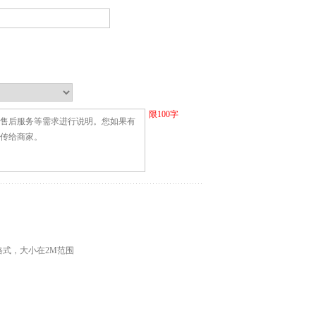
限
100
字
G格式，大小在2M范围