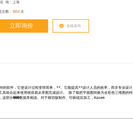
在
地：上海
览次数：
5014
次
立即询价
在线咨询
一种独特的软件，它使设计过程变得简单，**。它能提高**设计人员的效率，而非专业设
工具组合起来使用很容易从草图完成设计。 除了能把平面图转换为全彩色三维图的特
这部分���数据库相连。对于模切版制作、印刷或后加工，Kasem