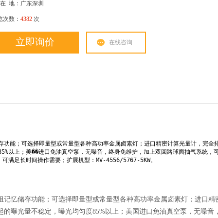
在
地：广东深圳
览次数：
4382
次
立即询价
在线咨询
存功能；可选择即量型或常量型各种高功率金属卤素灯；进口精密计算光量计，完全
5%以上；美��进口免油真空泵，无噪音，终身免维护，加上双回路球面抽气系统，
足长时间操作需要；扩展机型：MV-4556/5767-5KW。
组记忆储存功能；可选择即量型或常量型各种高功率金属卤素灯；进口精
起的曝光量不稳定，曝光均匀度85%以上；美国进口免油真空泵，无噪音