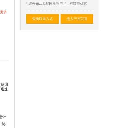
* 请告知从易展网看到产品，可获得优惠
更多
查看联系方式
进入产品页面
排除因
可迅速
密计
，终