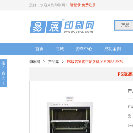
您好，欢迎来到印刷网！
请登录
免费注册
产品
首页
商城
资料中心
成功案例
印刷网
产品库
PS版高速真空晒版机 MV-2838-3KW
推
广
咨
PS版高
询
《
产
产品
品
公