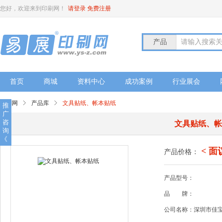
您好，欢迎来到印刷网！
请登录
免费注册
产品
请输入搜索
首页
商城
资料中心
成功案例
行业展会
印刷网
产品库
文具贴纸、帐本贴纸
推
广
咨
文具贴纸、
询
《
< 面
产品价格：
产品型号：
品
牌：
公司名称：深圳市佳