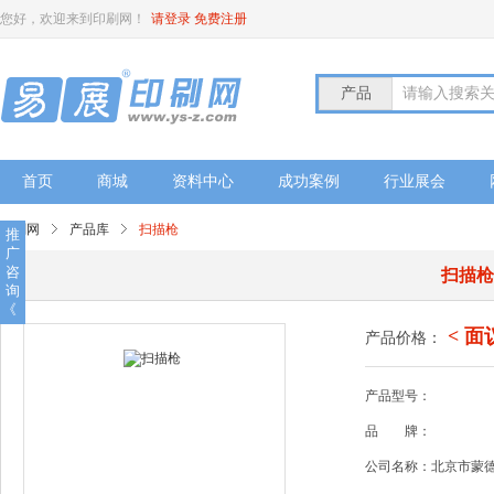
您好，欢迎来到印刷网！
请登录
免费注册
产品
请输入搜索
首页
商城
资料中心
成功案例
行业展会
印刷网
产品库
扫描枪
推
广
咨
扫描
询
《
< 面
产品价格：
产品型号：
品
牌：
公司名称：北京市蒙