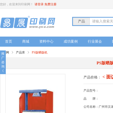
您好，欢迎来到印刷网！
请登录
免费注册
产品
请输入搜索
首页
商城
资料中心
成功案例
行业展会
印刷网
产品库
PS版晒版机
推
广
咨
PS版晒
询
《
< 面
产品价格：
产品型号：
品
牌：
公司名称：广州市汉