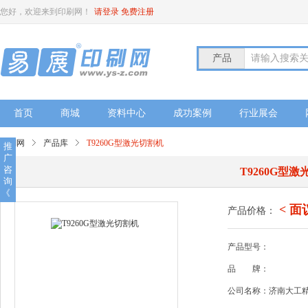
您好，欢迎来到印刷网！
请登录
免费注册
产品
请输入搜索
首页
商城
资料中心
成功案例
行业展会
印刷网
产品库
T9260G型激光切割机
推
广
咨
T9260G型
询
《
< 面
产品价格：
产品型号：
品
牌：
公司名称：济南大工