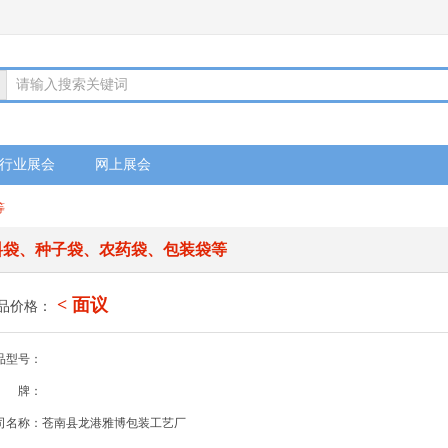
请输入搜索关键词
行业展会
网上展会
等
料袋、种子袋、农药袋、包装袋等
< 面议
品价格：
品型号：
牌：
司名称：苍南县龙港雅博包装工艺厂