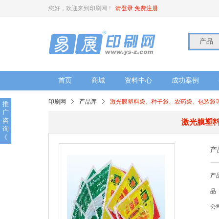
您好，欢迎来到印刷网！
请登录
免费注册
产品
首页
商城
资料中心
成功案例
印刷网
产品库
激光膜塑料袋、种子袋、农药袋、包装袋
推
广
咨
激光膜塑
询
《
产
产
品
公