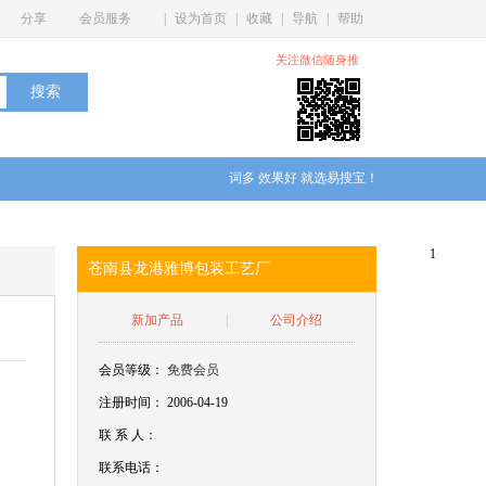
分享
会员服务
|
设为首页
|
收藏
|
导航
|
帮助
关注微信随身推
词多 效果好 就选易搜宝！
1
苍南县龙港雅博包装工艺厂
新加产品
|
公司介绍
会员等级：
免费会员
注册时间： 2006-04-19
联
系
人：
联系电话：