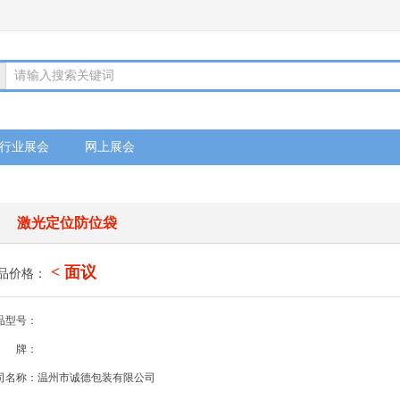
请输入搜索关键词
行业展会
网上展会
激光定位防位袋
< 面议
品价格：
品型号：
牌：
司名称：温州市诚德包装有限公司