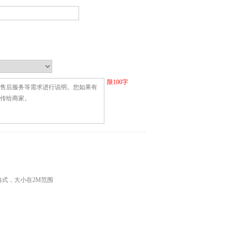
限
100
字
G格式，大小在2M范围