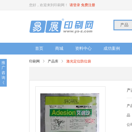
您好，欢迎来到印刷网！
请登录
免费注册
产品
首页
商城
资料中心
成功案例
印刷网
产品库
激光定位防位袋
推
广
咨
询
《
产
产
品
公