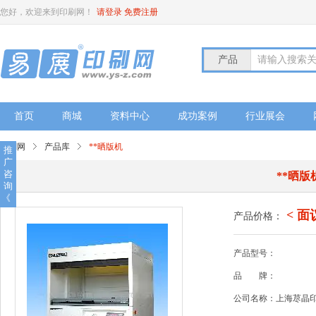
您好，欢迎来到印刷网！
请登录
免费注册
产品
请输入搜索
首页
商城
资料中心
成功案例
行业展会
印刷网
产品库
**晒版机
推
广
咨
**晒版
询
《
< 面
产品价格：
产品型号：
品
牌：
公司名称：上海荩晶