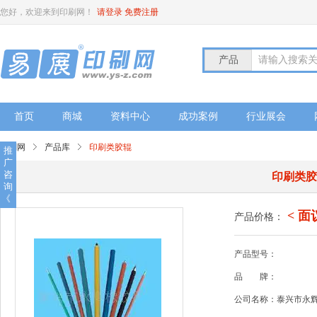
您好，欢迎来到印刷网！
请登录
免费注册
产品
请输入搜索
首页
商城
资料中心
成功案例
行业展会
印刷网
产品库
印刷类胶辊
推
广
咨
印刷类
询
《
< 面
产品价格：
产品型号：
品
牌：
公司名称：泰兴市永