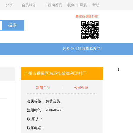
分享
会员服务
|
设为首页
|
收藏
|
导航
|
帮助
关注微信随身推
词多 效果好 就选易搜宝！
1
广州市番禺区东环街盛德利塑料厂
新加产品
|
公司介绍
会员等级：
免费会员
注册时间： 2006-05-30
联
系
人：
联系电话：