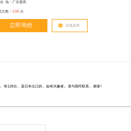
在
地：广东番禺
览次数：
5245
次
立即询价
在线咨询
C . 有120台. 是日本出口的. 如有兴趣者, 请与我司联系. 谢谢!