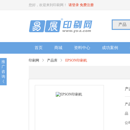
您好，欢迎来到印刷网！
请登录
免费注册
产品
首页
商城
资料中心
成功案例
印刷网
产品库
EPSON印刷机
推
广
咨
询
《
产
产
品
公