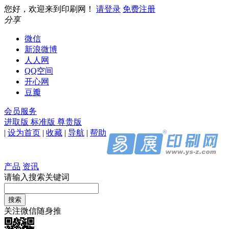
您好，欢迎来到印刷网！
请登录
免费注册
分享
微信
新浪微博
人人网
QQ空间
开心网
豆瓣
会员服务
进取版
标准版
尊贵版
|
设为首页
|
收藏
|
导航
|
帮助
产品
资讯
请输入搜索关键词
关注微信随身推