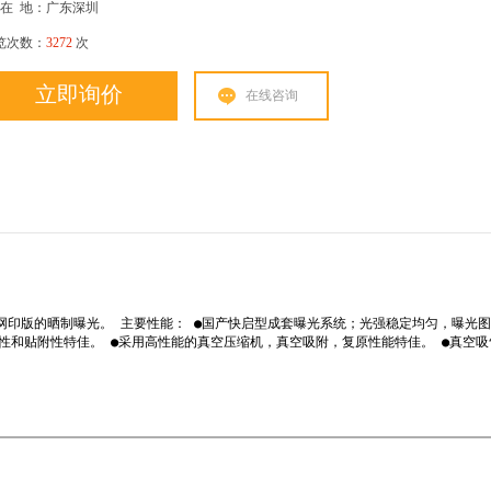
在
地：广东深圳
览次数：
3272
次
立即询价
在线咨询
丝网印版的晒制曝光。 主要性能： ●国产快启型成套曝光系统；光强稳定均匀，曝光
性和贴附性特佳。 ●采用高性能的真空压缩机，真空吸附，复原性能特佳。 ●真空吸