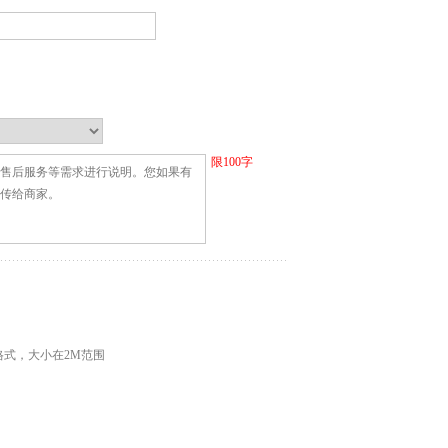
限
100
字
G格式，大小在2M范围