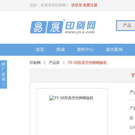
您好，欢迎来到印刷网！
请登录
免费注册
产品
首页
商城
资料中心
成功案例
印刷网
产品库
TY-SB型真空丝网晒版机
推
广
咨
询
《
产
产
品
公