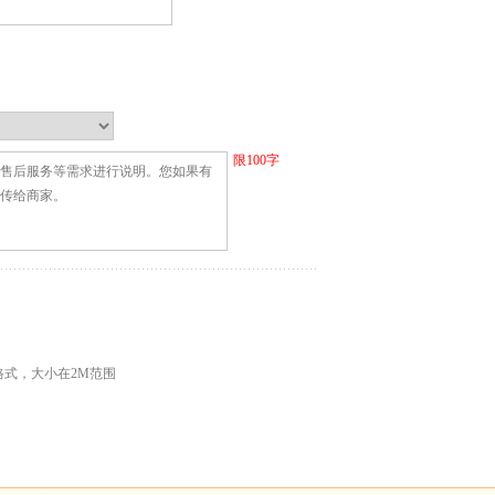
限
100
字
G格式，大小在2M范围