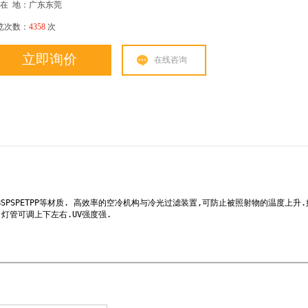
在
地：广东东莞
览次数：
4358
次
立即询价
在线咨询
BSPSPETPP等材质. 高效率的空冷机构与冷光过滤装置,可防止被照射物的温度上升
灯管可调上下左右.UV强度强.