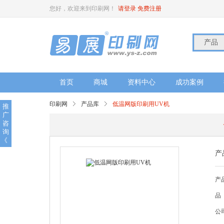
您好，欢迎来到印刷网！
请登录
免费注册
产品
首页
商城
资料中心
成功案例
印刷网
产品库
低温网版印刷用UV机
推
广
咨
询
《
产
产
品
公