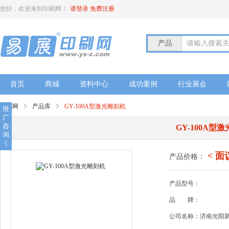
您好，欢迎来到印刷网！
请登录
免费注册
产品
请输入搜索
首页
商城
资料中心
成功案例
行业展会
印刷网
产品库
GY-100A型激光雕刻机
推
广
咨
GY-100A型
询
《
< 面
产品价格：
产品型号：
品
牌：
公司名称：济南光阳