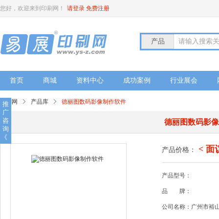
您好，欢迎来到印刷网！
请登录
免费注册
产品
请输入搜索
首页
商城
资料中心
成功案例
行业展会
印刷网
产品库
德丽图数码影像制作软件
推
广
咨
德丽图数码影
询
《
< 面
产品价格：
产品型号：
品
牌：
公司名称：广州市裕