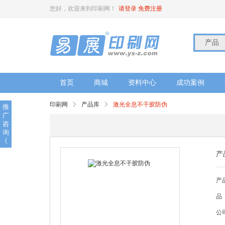
您好，欢迎来到印刷网！
请登录
免费注册
产品
首页
商城
资料中心
成功案例
印刷网
产品库
激光全息不干胶防伪
推
广
咨
询
《
产
产
品
公