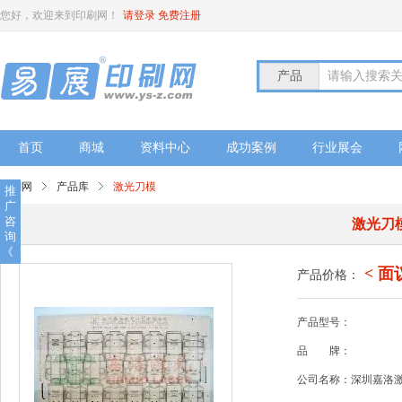
您好，欢迎来到印刷网！
请登录
免费注册
产品
请输入搜索
首页
商城
资料中心
成功案例
行业展会
印刷网
产品库
激光刀模
推
广
咨
激光刀
询
《
< 面
产品价格：
产品型号：
品
牌：
公司名称：深圳嘉洛