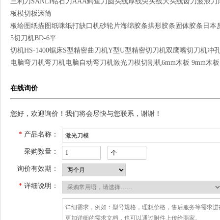
三利刀SANLI钻石刀AAA鳄鱼刀圆头线厚线尖头线大头线齿刀波浪
板模切板滚筒
板绘图纸描图纸咪纸打缺口机砂轮片海绵胶条拱形胶条固体胶条日本反弹胶
5切刀机BD-6平
切机HS-1400锯床S型精密曲刀机Y型U型精密切刀机双鹰嘴切刀
电脑弯刀机弯刀机电脑自动弯刀机激光刀模切割机6mm木板 9mm木板
在线询价
您好，欢迎询价！我们将会尽快与您联系，谢谢！
*
产品名称：
采购数量：
询价有效期：
*
详细说明：