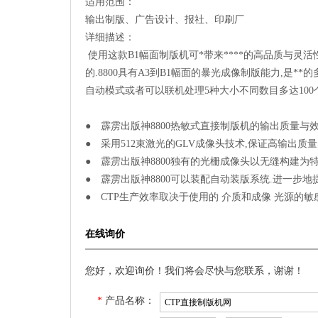
适用范围：
输出制版、广告设计、报社、印刷厂
详细描述：
使用这款B1幅面制版机可*带来****的高品质与灵活
的.8800具有A3到B1幅面的暴光成像制版能力,是
自动模式或者可以联机处理5种大小不同数目多达10
● 霹雳出版神8800热敏式直接制版机的输出质量与
● 采用512束激光的GLV成像头技术,保证高输出
● 霹雳出版神8800独有的光栅成像头以无缝构建为
● 霹雳出版神8800可以装配自动装版系统.进一步
● CTP生产效率取决于使用的 介质和成像 光源的敏
在线询价
您好，欢迎询价！我们将会尽快与您联系，谢谢！
*
产品名称：