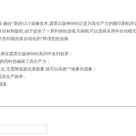
性.融合*新的GLV成像技术,霹雳出版神8800正是为高生产力的额印刷机所
**的多目标制版机.由于提供了一系列供给选项,印刷机可以选择采用半自动模式
0个的印版的多自动化的*终理想的选择。
效果在霹雳出版神8800系列中名列前茅；
质量的同时也确保了高生产力；
特点,无需降低激光束能量,就可以高效**地暴光成像；
地提高生产效率；
感度。