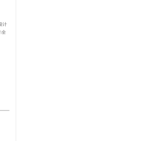
设计
\全