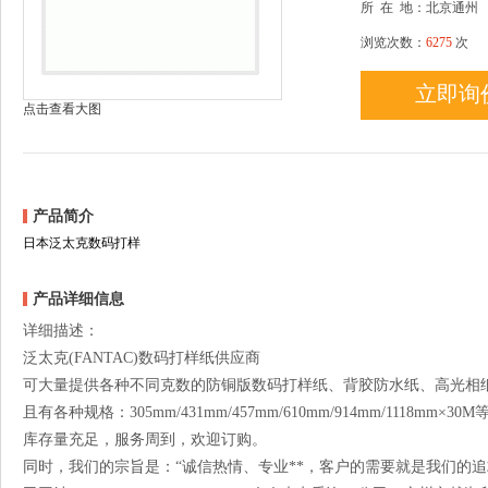
所
在
地：北京通州
浏览次数：
6275
次
立即询
点击查看大图
产品简介
日本泛太克数码打样
产品详细信息
详细描述：
泛太克(FANTAC)数码打样纸供应商
可大量提供各种不同克数的防铜版数码打样纸、背胶防水纸、高光相
且有各种规格：305mm/431mm/457mm/610mm/914mm/1118mm×30M
库存量充足，服务周到，欢迎订购。
同时，我们的宗旨是：“诚信热情、专业**，客户的需要就是我们的