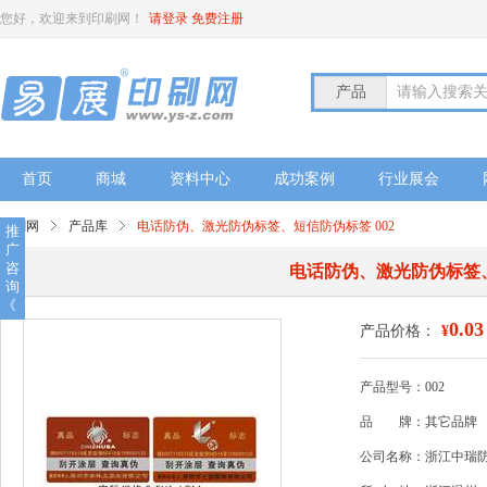
您好，欢迎来到印刷网！
请登录
免费注册
产品
请输入搜索
首页
商城
资料中心
成功案例
行业展会
印刷网
产品库
电话防伪、激光防伪标签、短信防伪标签 002
推
广
咨
电话防伪、激光防伪标签、
询
《
0.03
产品价格：
¥
产品型号：002
品
牌：其它品牌
公司名称：浙江中瑞