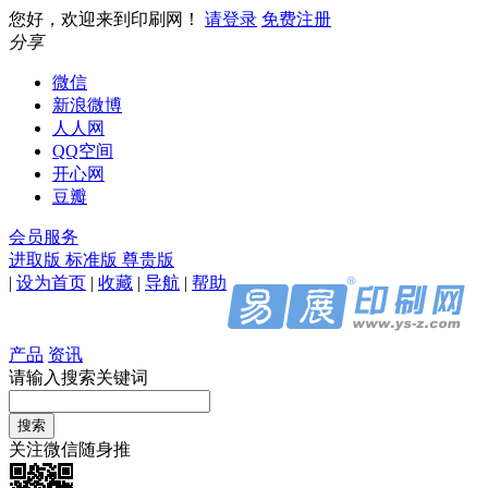
您好，欢迎来到印刷网！
请登录
免费注册
分享
微信
新浪微博
人人网
QQ空间
开心网
豆瓣
会员服务
进取版
标准版
尊贵版
|
设为首页
|
收藏
|
导航
|
帮助
产品
资讯
请输入搜索关键词
关注微信随身推